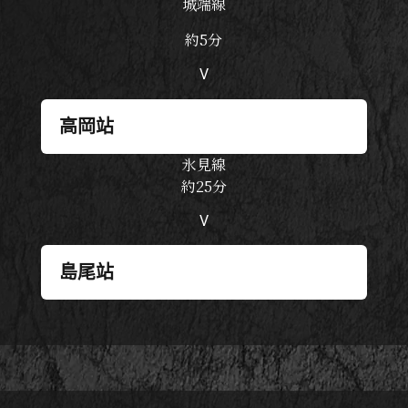
城端線
約5分
V
高岡站
氷見線
約25分
V
島尾站