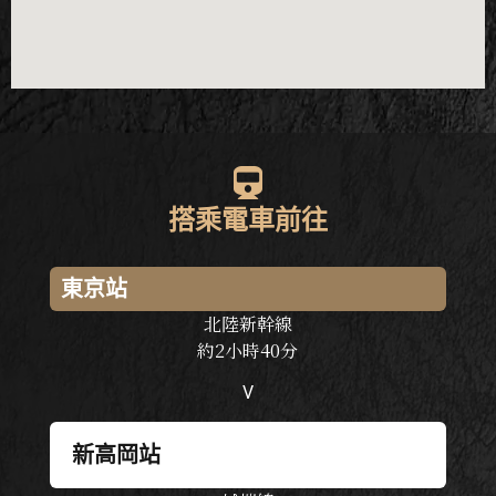
搭乘電車前往
東京站
北陸新幹線
約
2
小時
40
分
V
新高岡站