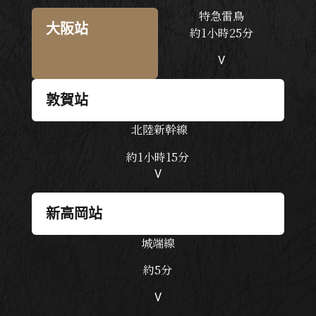
特急雷鳥
大阪站
約
1
小時
25
分
V
敦賀站
北陸新幹線
約1小時15分
V
新高岡站
城端線
約5分
V