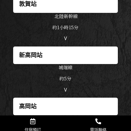
敦賀站
北陸新幹線
約
1
小時
15
分
V
新高岡站
城端線
約5分
V
高岡站
氷見線
約25分
住宿預訂
電話聯絡