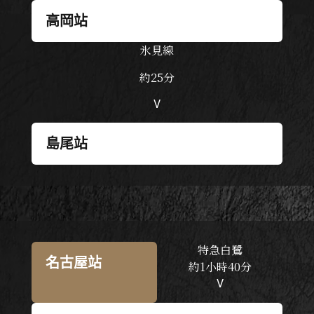
高岡站
氷見線
約25分
V
島尾站
特急白鷺
名古屋站
約1小時40分
V