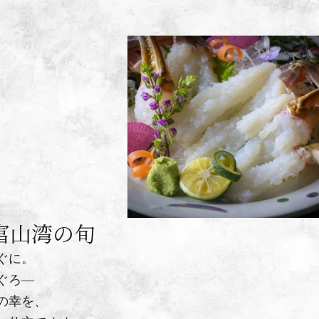
富山湾の旬
ぐに。
ぐろ―
の幸を、