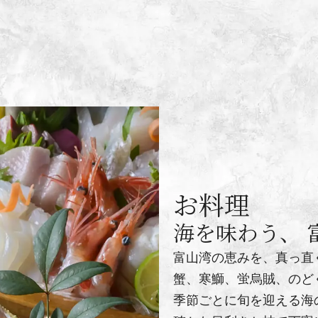
お料理
海を味わう、 
富山湾の恵みを、真っ直
蟹、寒鰤、蛍烏賊、のど
季節ごとに旬を迎える海