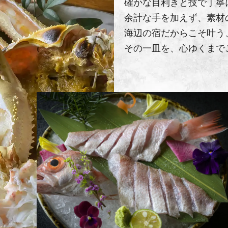
確かな目利きと技で丁寧
余計な手を加えず、素材
海辺の宿だからこそ叶う
その一皿を、心ゆくまで